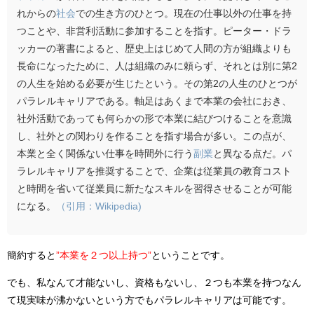
れからの
社会
での生き方のひとつ。現在の仕事以外の仕事を持
つことや、非営利活動に参加することを指す。
ピーター・ドラ
ッカーの著書によると、歴史上はじめて人間の方が組織よりも
長命になったために、人は組織のみに頼らず、それとは別に第2
の人生を始める必要が生じたという。その第2の人生のひとつが
パラレルキャリアである。
軸足はあくまで本業の会社におき、
社外活動であっても何らかの形で本業に結びつけることを意識
し、社外との関わりを作ることを指す場合が多い。この点が、
本業と全く関係ない仕事を時間外に行う
副業
と異なる点だ。パ
ラレルキャリアを推奨することで、企業は従業員の教育コスト
と時間を省いて従業員に新たなスキルを習得させることが可能
になる。
（引用：Wikipedia)
簡約すると
”本業を２つ以上持つ”
ということです。
でも、私なんて才能ないし、資格もないし、２つも本業を持つなん
て現実味が沸かないという方でもパラレルキャリアは可能です。