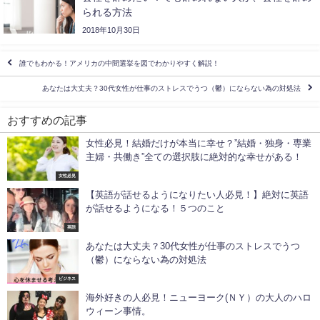
られる方法
2018年10月30日
誰でもわかる！アメリカの中間選挙を図でわかりやすく解説！
あなたは大丈夫？30代女性が仕事のストレスでうつ（鬱）にならない為の対処法
おすすめの記事
女性必見！結婚だけが本当に幸せ？”結婚・独身・専業
主婦・共働き”全ての選択肢に絶対的な幸せがある！
女性必見
【英語が話せるようになりたい人必見！】絶対に英語
が話せるようになる！５つのこと
英語
あなたは大丈夫？30代女性が仕事のストレスでうつ
（鬱）にならない為の対処法
ビジネス
海外好きの人必見！ニューヨーク(ＮＹ）の大人のハロ
ウィーン事情。