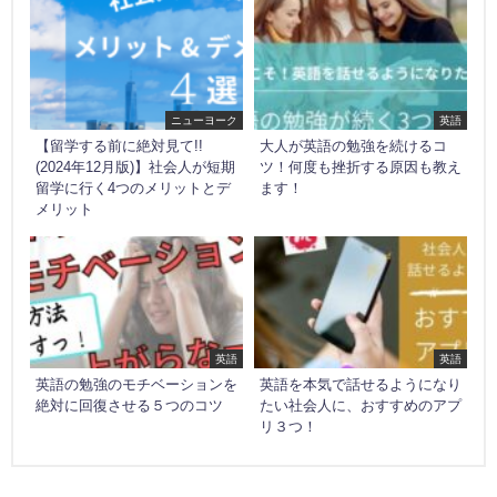
ニューヨーク
英語
【留学する前に絶対見て!!
大人が英語の勉強を続けるコ
(2024年12月版)】社会人が短期
ツ！何度も挫折する原因も教え
留学に行く4つのメリットとデ
ます！
メリット
英語
英語
英語の勉強のモチベーションを
英語を本気で話せるようになり
絶対に回復させる５つのコツ
たい社会人に、おすすめのアプ
リ３つ！