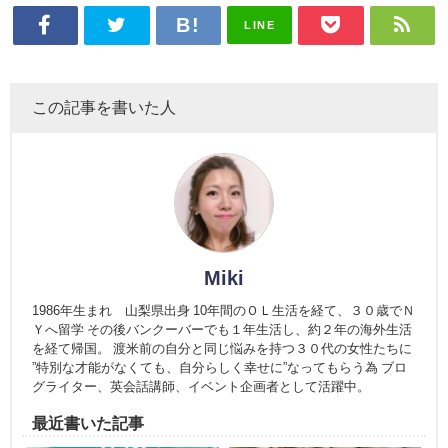
LINE
この記事を書いた人
Miki
1986年生まれ 山梨県出身 10年間のＯＬ生活を経て、３０歳でＮ
Ｙへ留学 その後バンクーバーでも１年生活し、約２年の海外生活
を経て帰国。 渡米前の自分と同じ悩みを持つ３０代の女性たちに
”特別な才能がなくても、自分らしく幸せに”なってもらう為 ブロ
グライター、英会話講師、イベント企画者として活躍中。
最近書いた記事