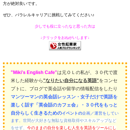
方が絶対良いです。
ぜひ、パラレルキャリアに挑戦してみてください♪
少しでも役に立ったなと思った方は
↓クリックをおねがいします↓
"Miki's English Cafe"
は元ＯＬの私が、
３０代で渡
米した経験から
"なりたい自分になる英語
"
をコンセ
プトに、
ブログで英会話や留学の情報配信をしたり
マンツーマンの英会話レッスン・女子だけで英語を
楽しく話す「英会話のカフェ会」・３０代をもっと
自分らしく生きるための
イベントの
企画／運営をしてい
ます
。
世間が大好きな無駄な資格取得やスキルアップなど
をせず、
今のままの自分を楽しむ人生を英語をツールにし