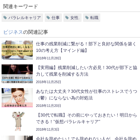
関連キーワード
パラレルキャリア
仕事
女性.
転職
ビジネス
の関連記事
仕事の残業削減に繋がる！部下と良好な関係を築く
10の考え方【マインド編】
2018年11月28日
【実用編】残業削減したい方必見！30代が部下と協
力して残業を削減する方法
2018年11月25日
あなたは大丈夫？30代女性が仕事のストレスでうつ
（鬱）にならない為の対処法
2018年11月20日
【30代で転職】その前にやっておきたい！明日から
できる！”仮想パラレルキャリア”
2018年11月3日
会社を辞めたい！でも辞めれない人が、会社を辞め